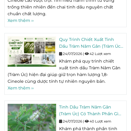
Cineole cao vượt trội. Tìm hiểu hành trình từ vùng
trồng thiên nhiên đến chai tinh dầu nguyên chất
chuẩn chất lượng.
Xem thêm ››
Quy Trình Chiết Xuất Tinh
Dầu Tràm Năm Gân (Tràm Úc)
Giữ Trọn Hoạt Chất Tự Nhiên
24/07/2026
|
42 Lượt xem
Khám phá quy trình chiết
xuất tinh dầu Tràm Năm Gân
(Tràm Úc) hiện đại giúp giữ trọn hàm lượng 1,8-
Cineole cùng dược tính tự nhiên nguyên bản.
Xem thêm ››
Tinh Dầu Tràm Năm Gân
(Tràm Úc) Có Thành Phần Gì?
Tìm Hiểu Hoạt Chất 1,8-
24/07/2026
|
40 Lượt xem
Cineole
Khám phá thành phần tinh