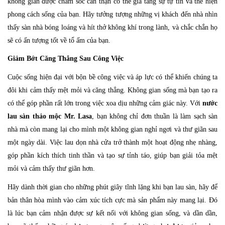
không gian được chăm sóc cẩn thận có thể gia tăng sự tự tin và thể hiện
phong cách sống của bạn. Hãy tưởng tượng những vị khách đến nhà nhìn
thấy sàn nhà bóng loáng và hít thở không khí trong lành, và chắc chắn họ
sẽ có ấn tượng tốt về tổ ấm của bạn.
Giảm Bớt Căng Thẳng Sau Công Việc
Cuộc sống hiện đại với bộn bề công việc và áp lực có thể khiến chúng ta
đôi khi cảm thấy mệt mỏi và căng thẳng. Không gian sống mà bạn tạo ra
có thể góp phần rất lớn trong việc xoa dịu những cảm giác này. Với
nước
lau sàn thảo mộc Mr. Lasa
, bạn không chỉ đơn thuần là làm sạch sàn
nhà mà còn mang lại cho mình một không gian nghỉ ngơi và thư giãn sau
một ngày dài. Việc lau dọn nhà cửa trở thành một hoạt động nhẹ nhàng,
góp phần kích thích tinh thần và tạo sự tỉnh táo, giúp bạn giải tỏa mệt
mỏi và cảm thấy thư giãn hơn.
Hãy dành thời gian cho những phút giây tĩnh lặng khi bạn lau sàn, hãy để
bản thân hòa mình vào cảm xúc tích cực mà sản phẩm này mang lại. Đó
là lúc bạn cảm nhận được sự kết nối với không gian sống, và dần dần,