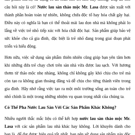
câu hỏi này là có!
Nước lau sàn thảo mộc Mr. Lasa
được sản xuất với
thành phần hoàn toàn tự nhiên, không chứa độc tố hay hóa chất gây hại.
Điều này có nghĩa là bạn có thể thoải mái lau dọn nhà mà không phải lo
lắng về việc trẻ nhỏ tiếp xúc với hóa chất độc hại. Sản phẩm giúp bảo vệ
sức khỏe cho cả gia đình, đặc biệt là trẻ nhỏ đang trong giai đoạn phát
triển và hiếu động.
Hơn nữa, việc sử dụng sản phẩm thiên nhiên cũng giúp bạn yên tâm hơn
khi những đứa trẻ chạy chơi trên sàn nhà vừa được lau sạch. Với hương
thơm từ thảo mộc nhẹ nhàng, không chỉ không gây khó chịu cho trẻ mà
còn tạo ra không gian thoáng đãng và dễ chịu cho từng thành viên trong
gia đình. Hãy nhớ rằng việc tạo ra một môi trường sống an toàn cho trẻ
nhỏ chính là một trong những nhiệm vụ quan trọng nhất của chúng ta.
Có Thể Pha Nước Lau Sàn Với Các Sản Phẩm Khác Không?
Nhiều người thắc mắc liệu có thể kết hợp
nước lau sàn thảo mộc Mr.
Lasa
với các sản phẩm lau nhà khác hay không. Lời khuyên dành cho
bạn là, để đạt được hiệu quả tốt nhất, bạn nên sử dụng sản phẩm này độc