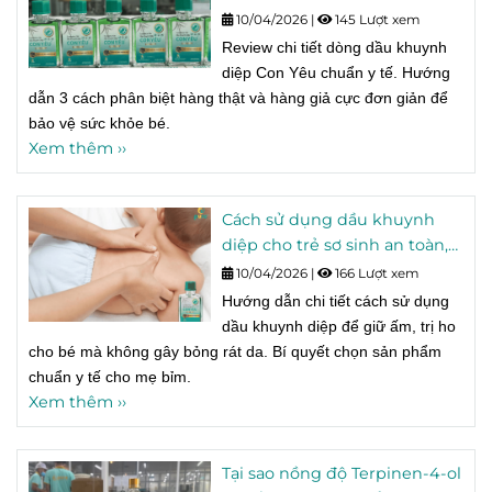
thật và hàng giả.
10/04/2026
|
145 Lượt xem
Review chi tiết dòng dầu khuynh
diệp Con Yêu chuẩn y tế. Hướng
dẫn 3 cách phân biệt hàng thật và hàng giả cực đơn giản để
bảo vệ sức khỏe bé.
Xem thêm ››
Cách sử dụng dầu khuynh
diệp cho trẻ sơ sinh an toàn,
không gây bỏng rát.
10/04/2026
|
166 Lượt xem
Hướng dẫn chi tiết cách sử dụng
dầu khuynh diệp để giữ ấm, trị ho
cho bé mà không gây bỏng rát da. Bí quyết chọn sản phẩm
chuẩn y tế cho mẹ bỉm.
Xem thêm ››
Tại sao nồng độ Terpinen-4-ol