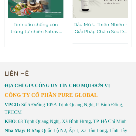
Tinh dầu chống côn
Dầu Mù U Thiên Nhiên -
trùng tự nhiên Satras -
Giải Pháp Chăm Sóc Da
Giải pháp bảo vệ gia
Toàn Diện Từ Thiên
đình hiệu quả
Nhiên
LIÊN HỆ
ĐỊA CHỈ GIA CÔNG UY TÍN CHO MỌI ĐƠN VỊ
CÔNG TY CỔ PHẦN PURE GLOBAL
VPGD:
Số 5 Đường 105A Trịnh Quang Nghị, P. Bình Đông,
TPHCM
KHO
: 68 Trịnh Quang Nghị, Xã Bình Hưng, TP. Hồ Chí Minh
Nhà Máy:
Đường Quốc Lộ N2, Ấp 1, Xã Tân Long, Tỉnh Tây