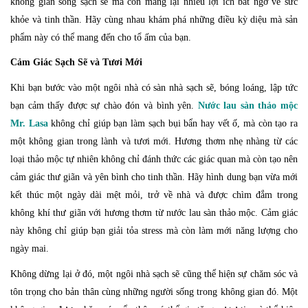
không gian sống sạch sẽ mà còn mang lại nhiều lợi ích bất ngờ về sức
khỏe và tinh thần. Hãy cùng nhau khám phá những điều kỳ diệu mà sản
phẩm này có thể mang đến cho tổ ấm của bạn.
Cảm Giác Sạch Sẽ và Tươi Mới
Khi bạn bước vào một ngôi nhà có sàn nhà sạch sẽ, bóng loáng, lập tức
bạn cảm thấy được sự chào đón và bình yên.
Nước lau sàn thảo mộc
Mr. Lasa
không chỉ giúp bạn làm sạch bụi bẩn hay vết ố, mà còn tạo ra
một không gian trong lành và tươi mới. Hương thơm nhẹ nhàng từ các
loại thảo mộc tự nhiên không chỉ đánh thức các giác quan mà còn tạo nên
cảm giác thư giãn và yên bình cho tinh thần. Hãy hình dung bạn vừa mới
kết thúc một ngày dài mệt mỏi, trở về nhà và được chìm đắm trong
không khí thư giãn với hương thơm từ nước lau sàn thảo mộc. Cảm giác
này không chỉ giúp bạn giải tỏa stress mà còn làm mới năng lượng cho
ngày mai.
Không dừng lại ở đó, một ngôi nhà sạch sẽ cũng thể hiện sự chăm sóc và
tôn trọng cho bản thân cùng những người sống trong không gian đó. Một