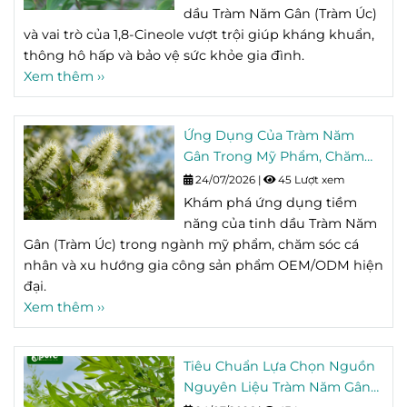
dầu Tràm Năm Gân (Tràm Úc)
và vai trò của 1,8-Cineole vượt trội giúp kháng khuẩn,
thông hô hấp và bảo vệ sức khỏe gia đình.
Xem thêm ››
Ứng Dụng Của Tràm Năm
Gân Trong Mỹ Phẩm, Chăm
Sóc Cá Nhân Và OEM/ODM
24/07/2026
|
45 Lượt xem
Khám phá ứng dụng tiềm
năng của tinh dầu Tràm Năm
Gân (Tràm Úc) trong ngành mỹ phẩm, chăm sóc cá
nhân và xu hướng gia công sản phẩm OEM/ODM hiện
đại.
Xem thêm ››
Tiêu Chuẩn Lựa Chọn Nguồn
Nguyên Liệu Tràm Năm Gân