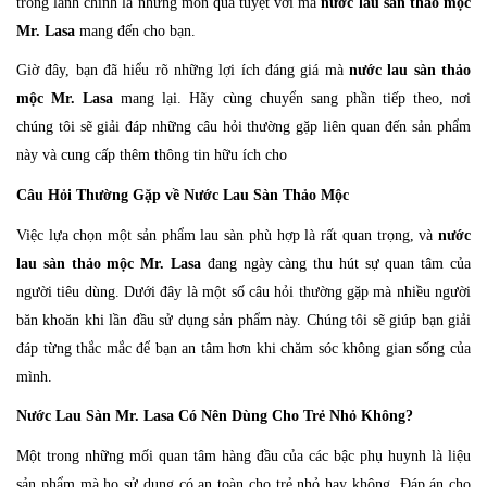
trong lành chính là những món quà tuyệt vời mà
nước lau sàn thảo mộc
Mr. Lasa
mang đến cho bạn.
Giờ đây, bạn đã hiểu rõ những lợi ích đáng giá mà
nước lau sàn thảo
mộc Mr. Lasa
mang lại. Hãy cùng chuyển sang phần tiếp theo, nơi
chúng tôi sẽ giải đáp những câu hỏi thường gặp liên quan đến sản phẩm
này và cung cấp thêm thông tin hữu ích cho
Câu Hỏi Thường Gặp về Nước Lau Sàn Thảo Mộc
Việc lựa chọn một sản phẩm lau sàn phù hợp là rất quan trọng, và
nước
lau sàn thảo mộc Mr. Lasa
đang ngày càng thu hút sự quan tâm của
người tiêu dùng. Dưới đây là một số câu hỏi thường gặp mà nhiều người
băn khoăn khi lần đầu sử dụng sản phẩm này. Chúng tôi sẽ giúp bạn giải
đáp từng thắc mắc để bạn an tâm hơn khi chăm sóc không gian sống của
mình.
Nước Lau Sàn Mr. Lasa Có Nên Dùng Cho Trẻ Nhỏ Không?
Một trong những mối quan tâm hàng đầu của các bậc phụ huynh là liệu
sản phẩm mà họ sử dụng có an toàn cho trẻ nhỏ hay không. Đáp án cho