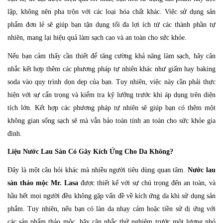
lập, không nên pha trộn với các loại hóa chất khác. Việc sử dụng sản
phẩm đơn lẻ sẽ giúp bạn tận dụng tối đa lợi ích từ các thành phần tự
nhiên, mang lại hiệu quả làm sạch cao và an toàn cho sức khỏe.
Nếu bạn cảm thấy cần thiết để tăng cường khả năng làm sạch, hãy cân
nhắc kết hợp thêm các phương pháp tự nhiên khác như giấm hay baking
soda vào quy trình dọn dẹp của bạn. Tuy nhiên, việc này cần phải thực
hiện với sự cẩn trọng và kiểm tra kỹ lưỡng trước khi áp dụng trên diện
tích lớn. Kết hợp các phương pháp tự nhiên sẽ giúp bạn có thêm một
không gian sống sạch sẽ mà vẫn bảo toàn tính an toàn cho sức khỏe gia
đình.
Liệu Nước Lau Sàn Có Gây Kích Ứng Cho Da Không?
Đây là một câu hỏi khác mà nhiều người tiêu dùng quan tâm.
Nước lau
sàn thảo mộc Mr. Lasa
được thiết kế với sự chú trọng đến an toàn, và
hầu hết mọi người đều không gặp vấn đề về kích ứng da khi sử dụng sản
phẩm. Tuy nhiên, nếu bạn có làn da nhạy cảm hoặc tiền sử dị ứng với
các sản phẩm thảo mộc, hãy cân nhắc thử nghiệm trước một lượng nhỏ