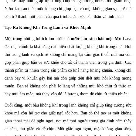
bạn sẽ thấy những áp lực trong cuộc sống dường như được giảm nhẹ.
Nước lau sàn thảo mộc không chỉ giúp bạn có một không gian sạch sẽ mà
còn trở thành một phần của quá trình chăm sóc bản thân và tinh thần.
Tạo Ra Không Khí Trong Lành và Khỏe Mạnh
Một trong những lợi ích lớn nhất mà
nước lau sàn thảo mộc Mr. Lasa
đem lại chính là khả năng cải thiện chất lượng không khí trong nhà. Hơi
thở trong lành và sạch sẽ không chỉ mang lại cảm giác thoải mái mà còn
góp phần giúp bảo vệ sức khỏe cho tất cả thành viên trong gia đình. Các
thành phần tự nhiên trong sản phẩm có khả năng kháng khuẩn, không chỉ
đánh bay vi khuẩn gây hại mà còn giúp tiêu diệt mùi hôi không mong
muốn. Bạn sẽ không còn phải lo lắng về những mùi khó chịu từ thức ăn
hay mùi ẩm mốc, mà thay vào đó là hương thơm dễ chịu từ thiên nhiên.
Cuối cùng, một bầu không khí trong lành không chỉ giúp tăng cường sức
khỏe mà còn hỗ trợ cho giấc ngủ tốt hơn. Bạn có thể tạo ra một không
gian thoải mái để nghỉ ngơi, nơi mà mọi người trong gia đình cảm thấy
an tâm, thư giãn và dễ chịu. Một giấc ngủ ngon, một không gian sống