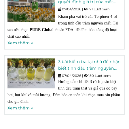
quyết định giá trị của một
chai tinh dầu tràm?
07/04/2026
|
171 Lượt xem
Khám phá vai trò của Terpinen-4-ol
trong tinh dầu tràm nguyên chất. Tại
sao nên chọn
PURE Global
chuẩn FDA để đảm bảo nồng độ hoạt
chất cao nhất.
Xem thêm ››
3 bài kiểm tra tại nhà để nhận
biết tinh dầu tràm nguyên
chất trong 30 giây
07/04/2026
|
150 Lượt xem
Hướng dẫn chi tiết 3 cách phân biệt
tinh dầu tràm thật và giả qua độ bay
hơi, bọt khí và mùi hương. Đảm bảo an toàn khi chọn mua sản phẩm
cho gia đình.
Xem thêm ››