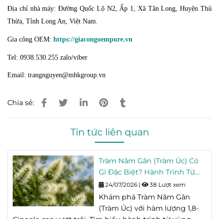
Địa chỉ nhà máy: Đường Quốc Lộ N2, Ấp 1, Xã Tân Long, Huyện Thủ
Thừa, Tỉnh Long An, Việt Nam.
Gia công OEM:
https://giacongoempure.vn
Tel: 0938.530.255 zalo/viber
Email: trangnguyen@mhkgroup.vn
Chia sẻ:
Tin tức liên quan
Tràm Năm Gân (Tràm Úc) Có
Gì Đặc Biệt? Hành Trình Từ
Vùng Trồng Đến Chai Tinh
24/07/2026
|
38 Lượt xem
Dầu
Khám phá Tràm Năm Gân
(Tràm Úc) với hàm lượng 1,8-