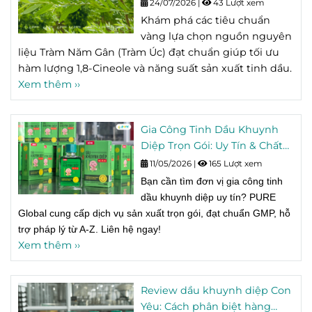
Chất Lượng Cho Sản Xuất
24/07/2026
|
43 Lượt xem
Tinh Dầu
Khám phá các tiêu chuẩn
vàng lựa chọn nguồn nguyên
liệu Tràm Năm Gân (Tràm Úc) đạt chuẩn giúp tối ưu
hàm lượng 1,8-Cineole và năng suất sản xuất tinh dầu.
Xem thêm ››
Gia Công Tinh Dầu Khuynh
Diệp Trọn Gói: Uy Tín & Chất
Lượng Tại PURE Global
11/05/2026
|
165 Lượt xem
Bạn cần tìm đơn vị gia công tinh
dầu khuynh diệp uy tín? PURE
Global cung cấp dịch vụ sản xuất trọn gói, đạt chuẩn GMP, hỗ
trợ pháp lý từ A-Z. Liên hệ ngay!
Xem thêm ››
Review dầu khuynh diệp Con
Yêu: Cách phân biệt hàng