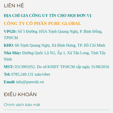
LIÊN HỆ
ĐỊA CHỈ GIA CÔNG UY TÍN CHO MỌI ĐƠN VỊ
CÔNG TY CỔ PHẦN PURE GLOBAL
VPGD:
Số 5 Đường 105A Trịnh Quang Nghị, P. Bình Đông,
TPHCM
KHO
: 68 Trịnh Quang Nghị, Xã Bình Hưng, TP. Hồ Chí Minh
Nhà Máy:
Đường Quốc Lộ N2, Ấp 1, Xã Tân Long, Tỉnh Tây
Ninh
MST:
0313991052. Do sở KHĐT TP.HCM cấp ngày 31/08/2016
Tel:
0785.249.131 zalo/viber
Email:
info@pureoils.vn
ĐIỀU KHOẢN
Chính sách bảo mật