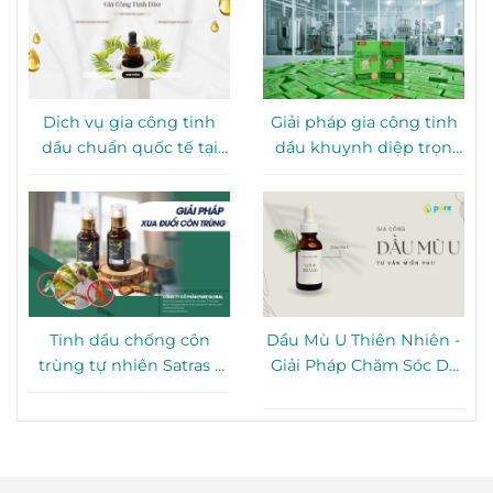
Dịch vụ gia công tinh
Giải pháp gia công tinh
dầu chuẩn quốc tế tại
dầu khuynh diệp trọn
TP. HCM
gói tại TP. HCM
Tinh dầu chống côn
Dầu Mù U Thiên Nhiên -
trùng tự nhiên Satras -
Giải Pháp Chăm Sóc Da
Giải pháp bảo vệ gia
Toàn Diện Từ Thiên
đình hiệu quả
Nhiên