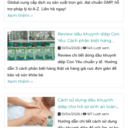
Global cung cấp dịch vụ sản xuất trọn gói, đạt chuẩn GMP, hỗ
trợ pháp lý từ A-Z. Liên hệ ngay!
Xem thêm ››
Review dầu khuynh diệp Con
Yêu: Cách phân biệt hàng
thật và hàng giả.
10/04/2026
|
145 Lượt xem
Review chi tiết dòng dầu khuynh
diệp Con Yêu chuẩn y tế. Hướng
dẫn 3 cách phân biệt hàng thật và hàng giả cực đơn giản để
bảo vệ sức khỏe bé.
Xem thêm ››
Cách sử dụng dầu khuynh
diệp cho trẻ sơ sinh an toàn,
không gây bỏng rát.
10/04/2026
|
167 Lượt xem
Hướng dẫn chi tiết cách sử dụng
dầu khuynh diệp để giữ ấm, trị ho