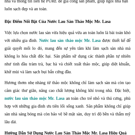
nhà và thông tin liên hệ PURE để gia công sản phẩm, giúp ngôi nhà bạn
luôn sạch đẹp và an toàn.
Đặc Điểm Nổi Bật Của Nước Lau Sàn Thảo Mộc Mr. Lasa
Việc lựa chọn nước lau sàn vừa hiệu quả vừa an toàn luôn là bài toán khó
với nhiều gia đình.
Nước lau sàn thảo mộc Mr. Lasa
được thiết kế để
giải quyết mối lo đó, mang đến sự yên tâm khi làm sạch sàn nhà mà
không lo hóa chất độc hại. Sản phẩm sử dụng các thành phần tự nhiên
như tinh dầu tràm trà, bạc hà và chiết xuất thảo mộc, giúp diệt khuẩn,
khử mùi và làm sạch bụi bẩn cứng đầu.
Hương thơm nhẹ nhàng từ thảo mộc không chỉ làm sạch sàn mà còn tạo
cảm giác thư giãn, nâng cao chất lượng không khí trong nhà. Đặc biệt,
nước lau sàn thảo mộc Mr. Lasa
an toàn cho trẻ nhỏ và thú cưng, phù
hợp với những gia đình ưu tiên lối sống xanh. Sản phẩm không chỉ giúp
sàn nhà sáng bóng mà còn bảo vệ bề mặt sàn, duy trì độ bền và thẩm mỹ
lâu dài.
Hướng Dẫn Sử Dụng Nước Lau Sàn Thảo Mộc Mr. Lasa Hiệu Quả