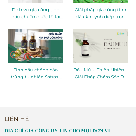
Dịch vụ gia công tinh
Giải pháp gia công tinh
dầu chuẩn quốc tế tại
dầu khuynh diệp trọn
TP. HCM
gói tại TP. HCM
Tinh dầu chống côn
Dầu Mù U Thiên Nhiên -
trùng tự nhiên Satras -
Giải Pháp Chăm Sóc Da
Giải pháp bảo vệ gia
Toàn Diện Từ Thiên
đình hiệu quả
Nhiên
LIÊN HỆ
ĐỊA CHỈ GIA CÔNG UY TÍN CHO MỌI ĐƠN VỊ