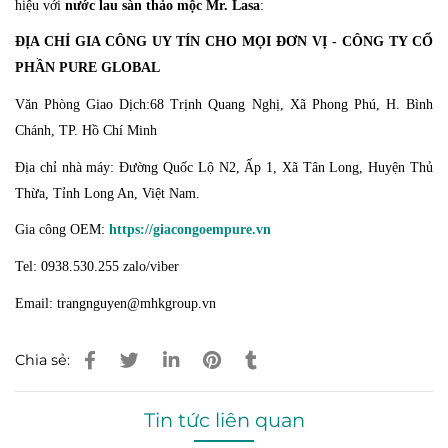
hiệu với
nước lau sàn thảo mộc Mr. Lasa
:
ĐỊA CHỈ GIA CÔNG UY TÍN CHO MỌI ĐƠN VỊ - CÔNG TY CỔ
PHẦN PURE GLOBAL
Văn Phòng Giao Dịch:68 Trịnh Quang Nghị, Xã Phong Phú, H. Bình
Chánh, TP. Hồ Chí Minh
Địa chỉ nhà máy: Đường Quốc Lộ N2, Ấp 1, Xã Tân Long, Huyện Thủ
Thừa, Tỉnh Long An, Việt Nam.
Gia công OEM:
https://giacongoempure.vn
Tel: 0938.530.255 zalo/viber
Email: trangnguyen@mhkgroup.vn
Chia sẻ:
Tin tức liên quan