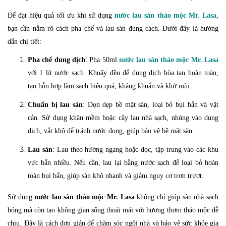
Để đạt hiệu quả tối ưu khi sử dụng
nước lau sàn thảo mộc Mr. Lasa
,
bạn cần nắm rõ cách pha chế và lau sàn đúng cách. Dưới đây là hướng
dẫn chi tiết:
Pha chế dung dịch
: Pha 50ml
nước lau sàn thảo mộc Mr. Lasa
với 1 lít nước sạch. Khuấy đều để dung dịch hòa tan hoàn toàn,
tạo hỗn hợp làm sạch hiệu quả, kháng khuẩn và khử mùi.
Chuẩn bị lau sàn
: Dọn dẹp bề mặt sàn, loại bỏ bụi bẩn và vật
cản. Sử dụng khăn mềm hoặc cây lau nhà sạch, nhúng vào dung
dịch, vắt khô để tránh nước đọng, giúp bảo vệ bề mặt sàn.
Lau sàn
: Lau theo hướng ngang hoặc dọc, tập trung vào các khu
vực bẩn nhiều. Nếu cần, lau lại bằng nước sạch để loại bỏ hoàn
toàn bụi bẩn, giúp sàn khô nhanh và giảm nguy cơ trơn trượt.
Sử dụng
nước lau sàn thảo mộc Mr. Lasa
không chỉ giúp sàn nhà sạch
bóng mà còn tạo không gian sống thoải mái với hương thơm thảo mộc dễ
chịu. Đây là cách đơn giản để chăm sóc ngôi nhà và bảo vệ sức khỏe gia