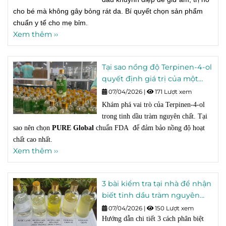
cho bé mà không gây bỏng rát da. Bí quyết chọn sản phẩm
chuẩn y tế cho mẹ bỉm.
Xem thêm ››
Tại sao nồng độ Terpinen-4-ol
quyết định giá trị của một
chai tinh dầu tràm?
07/04/2026
|
171 Lượt xem
Khám phá vai trò của Terpinen-4-ol
trong tinh dầu tràm nguyên chất. Tại
sao nên chọn
PURE Global
chuẩn FDA để đảm bảo nồng độ hoạt
chất cao nhất.
Xem thêm ››
3 bài kiểm tra tại nhà để nhận
biết tinh dầu tràm nguyên
chất trong 30 giây
07/04/2026
|
150 Lượt xem
Hướng dẫn chi tiết 3 cách phân biệt