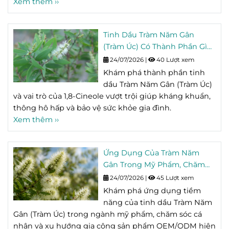
Xem thêm ››
Tinh Dầu Tràm Năm Gân
(Tràm Úc) Có Thành Phần Gì?
Tìm Hiểu Hoạt Chất 1,8-
24/07/2026
|
40 Lượt xem
Cineole
Khám phá thành phần tinh
dầu Tràm Năm Gân (Tràm Úc)
và vai trò của 1,8-Cineole vượt trội giúp kháng khuẩn,
thông hô hấp và bảo vệ sức khỏe gia đình.
Xem thêm ››
Ứng Dụng Của Tràm Năm
Gân Trong Mỹ Phẩm, Chăm
Sóc Cá Nhân Và OEM/ODM
24/07/2026
|
45 Lượt xem
Khám phá ứng dụng tiềm
năng của tinh dầu Tràm Năm
Gân (Tràm Úc) trong ngành mỹ phẩm, chăm sóc cá
nhân và xu hướng gia công sản phẩm OEM/ODM hiện