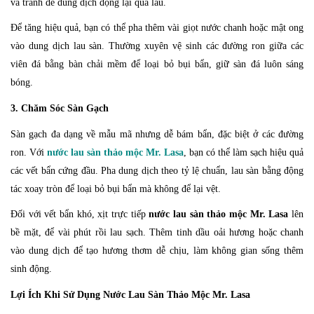
và tránh để dung dịch đọng lại quá lâu.
Để tăng hiệu quả, bạn có thể pha thêm vài giọt nước chanh hoặc mật ong
vào dung dịch lau sàn. Thường xuyên vệ sinh các đường ron giữa các
viên đá bằng bàn chải mềm để loại bỏ bụi bẩn, giữ sàn đá luôn sáng
bóng.
3. Chăm Sóc Sàn Gạch
Sàn gạch đa dạng về mẫu mã nhưng dễ bám bẩn, đặc biệt ở các đường
ron. Với
nước lau sàn thảo mộc Mr. Lasa
, bạn có thể làm sạch hiệu quả
các vết bẩn cứng đầu. Pha dung dịch theo tỷ lệ chuẩn, lau sàn bằng động
tác xoay tròn để loại bỏ bụi bẩn mà không để lại vệt.
Đối với vết bẩn khó, xịt trực tiếp
nước lau sàn thảo mộc Mr. Lasa
lên
bề mặt, để vài phút rồi lau sạch. Thêm tinh dầu oải hương hoặc chanh
vào dung dịch để tạo hương thơm dễ chịu, làm không gian sống thêm
sinh động.
Lợi Ích Khi Sử Dụng Nước Lau Sàn Thảo Mộc Mr. Lasa