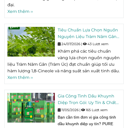
đại.
Xem thêm ››
Tiêu Chuẩn Lựa Chọn Nguồn
Nguyên Liệu Tràm Năm Gân
Chất Lượng Cho Sản Xuất
24/07/2026
|
43 Lượt xem
Tinh Dầu
Khám phá các tiêu chuẩn
vàng lựa chọn nguồn nguyên
liệu Tràm Năm Gân (Tràm Úc) đạt chuẩn giúp tối ưu
hàm lượng 1,8-Cineole và năng suất sản xuất tinh dầu.
Xem thêm ››
Gia Công Tinh Dầu Khuynh
Diệp Trọn Gói: Uy Tín & Chất
Lượng Tại PURE Global
11/05/2026
|
165 Lượt xem
Bạn cần tìm đơn vị gia công tinh
dầu khuynh diệp uy tín? PURE