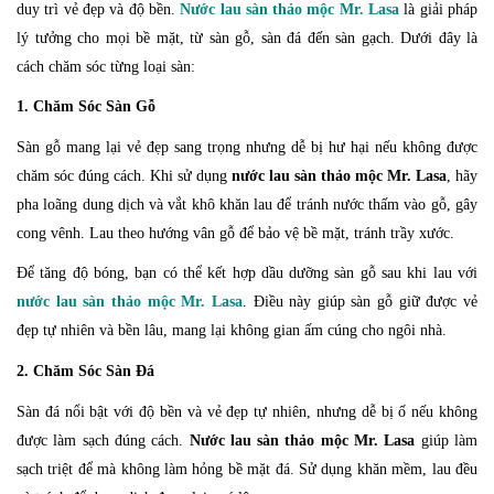
duy trì vẻ đẹp và độ bền.
Nước lau sàn thảo mộc Mr. Lasa
là giải pháp
lý tưởng cho mọi bề mặt, từ sàn gỗ, sàn đá đến sàn gạch. Dưới đây là
cách chăm sóc từng loại sàn:
1. Chăm Sóc Sàn Gỗ
Sàn gỗ mang lại vẻ đẹp sang trọng nhưng dễ bị hư hại nếu không được
chăm sóc đúng cách. Khi sử dụng
nước lau sàn thảo mộc Mr. Lasa
, hãy
pha loãng dung dịch và vắt khô khăn lau để tránh nước thấm vào gỗ, gây
cong vênh. Lau theo hướng vân gỗ để bảo vệ bề mặt, tránh trầy xước.
Để tăng độ bóng, bạn có thể kết hợp dầu dưỡng sàn gỗ sau khi lau với
nước lau sàn thảo mộc Mr. Lasa
. Điều này giúp sàn gỗ giữ được vẻ
đẹp tự nhiên và bền lâu, mang lại không gian ấm cúng cho ngôi nhà.
2. Chăm Sóc Sàn Đá
Sàn đá nổi bật với độ bền và vẻ đẹp tự nhiên, nhưng dễ bị ố nếu không
được làm sạch đúng cách.
Nước lau sàn thảo mộc Mr. Lasa
giúp làm
sạch triệt để mà không làm hỏng bề mặt đá. Sử dụng khăn mềm, lau đều