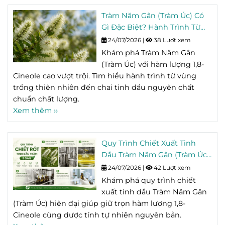
Tràm Năm Gân (Tràm Úc) Có
Gì Đặc Biệt? Hành Trình Từ
Vùng Trồng Đến Chai Tinh
24/07/2026
|
38 Lượt xem
Dầu
Khám phá Tràm Năm Gân
(Tràm Úc) với hàm lượng 1,8-
Cineole cao vượt trội. Tìm hiểu hành trình từ vùng
trồng thiên nhiên đến chai tinh dầu nguyên chất
chuẩn chất lượng.
Xem thêm ››
Quy Trình Chiết Xuất Tinh
Dầu Tràm Năm Gân (Tràm Úc)
Giữ Trọn Hoạt Chất Tự Nhiên
24/07/2026
|
42 Lượt xem
Khám phá quy trình chiết
xuất tinh dầu Tràm Năm Gân
(Tràm Úc) hiện đại giúp giữ trọn hàm lượng 1,8-
Cineole cùng dược tính tự nhiên nguyên bản.