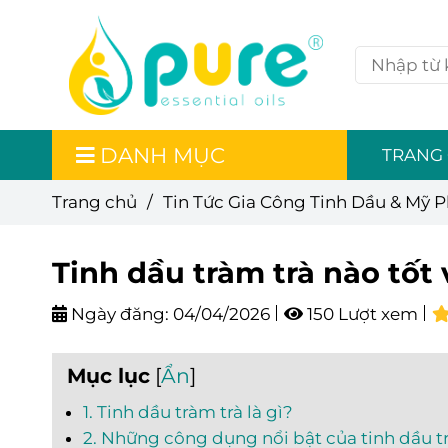
DANH MỤC
TRANG
Trang chủ
/
Tin Tức Gia Công Tinh Dầu & Mỹ 
Tinh dầu tràm trà nào tốt
Ngày đăng:
04/04/2026
150 Lượt xem
Mục lục
[
Ẩn
]
1. Tinh dầu tràm trà là gì?
2. Những công dụng nổi bật của tinh dầu t