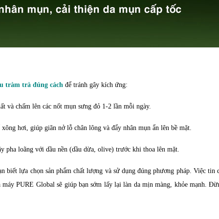
ầu tràm
trà đúng cách
để tránh gây kích ứng:
ất và chấm lên các nốt mụn sưng đỏ 1-2 lần mỗi ngày.
xông hơi, giúp giãn nở lỗ chân lông và đẩy nhân mụn ẩn lên bề mặt.
 pha loãng với dầu nền (dầu dừa, olive) trước khi thoa lên mặt.
bạn biết lựa chọn sản phẩm chất lượng và sử dụng đúng phương pháp. Việc tin
 máy PURE Global sẽ giúp bạn sớm lấy lại làn da mịn màng, khỏe mạnh. Đừ