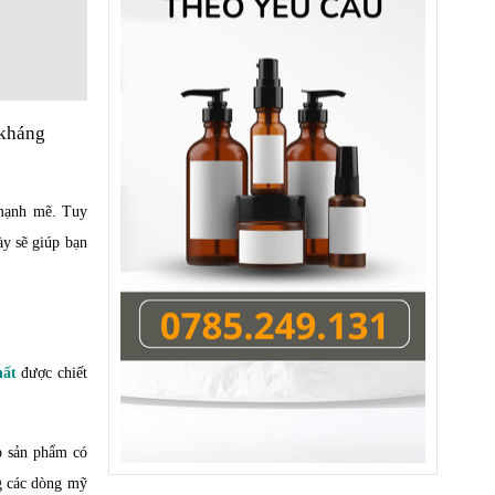
 kháng
 mạnh mẽ. Tuy
ày sẽ giúp bạn
hất
được chiết
p sản phẩm có
ng các dòng mỹ