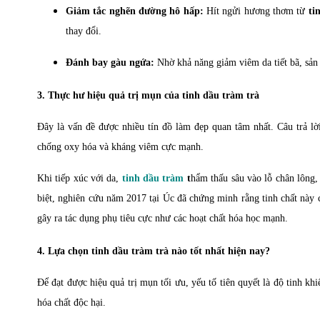
Giảm tắc nghẽn đường hô hấp:
Hít ngửi hương thơm từ
ti
thay đổi.
Đánh bay gàu ngứa:
Nhờ khả năng giảm viêm da tiết bã, sản 
3. Thực hư hiệu quả trị mụn của tinh dầu tràm trà
Đây là vấn đề được nhiều tín đồ làm đẹp quan tâm nhất. Câu trả l
chống oxy hóa và kháng viêm cực mạnh.
Khi tiếp xúc với da,
tinh dầu tràm
t
hẩm thấu sâu vào lỗ chân lông
biệt, nghiên cứu năm 2017 tại Úc đã chứng minh rằng tinh chất này 
gây ra tác dụng phụ tiêu cực như các hoạt chất hóa học mạnh.
4. Lựa chọn tinh dầu tràm trà nào tốt nhất hiện nay?
Để đạt được hiệu quả trị mụn tối ưu, yếu tố tiên quyết là độ tinh kh
hóa chất độc hại.