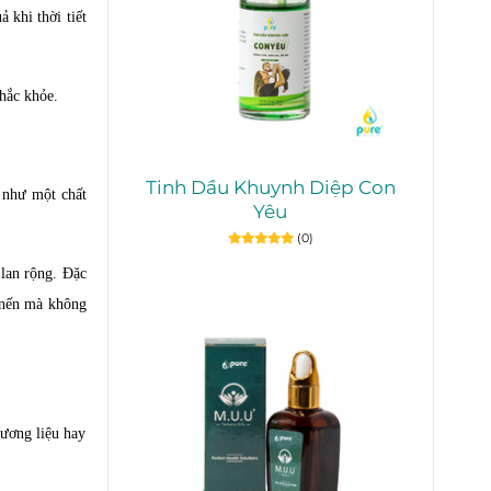
 khi thời tiết
hắc khỏe.
Tinh Dầu Khuynh Diệp Con
ò như một chất
Yêu
(0)
lan rộng. Đặc
y nến mà không
hương liệu hay