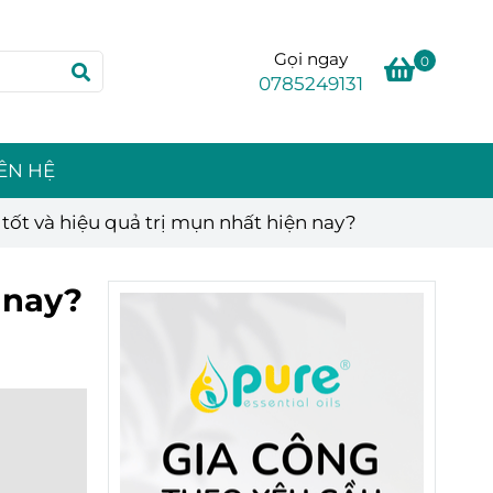
Gọi ngay
0
0785249131
IÊN HỆ
 tốt và hiệu quả trị mụn nhất hiện nay?
 nay?