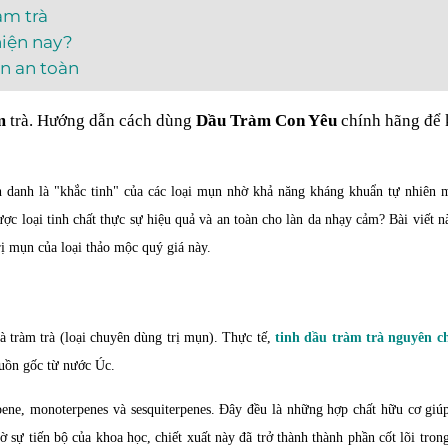
àm trà
hiện nay?
ụn an toàn
m
trà. Hướng dẫn cách dùng
Dầu Tràm Con Yêu
chính hãng để
 danh là "khắc tinh" của các loại mụn nhờ khả năng kháng khuẩn tự nhiên
ược loại tinh chất thực sự hiệu quả và an toàn cho làn da nhạy cảm? Bài viết n
ị mụn của loại thảo mộc quý giá này.
 tràm trà (loại chuyên dùng trị mụn). Thực tế,
tinh dầu tràm
trà
nguyên c
uồn gốc từ nước Úc.
pene, monoterpenes và sesquiterpenes. Đây đều là những hợp chất hữu cơ giú
 sự tiến bộ của khoa học, chiết xuất này đã trở thành thành phần cốt lõi tro