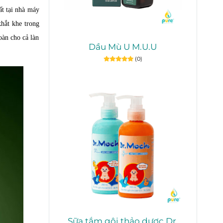
ất tại nhà máy
hắt khe trong
oàn cho cả làn
Dầu Mù U M.U.U
(0)
Sữa tắm gội thảo dược Dr.