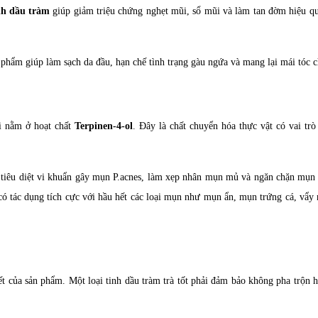
nh dầu tràm
giúp giảm triệu chứng nghẹt mũi, sổ mũi và làm tan đờm hiệu quả
phẩm giúp làm sạch da đầu, hạn chế tình trạng gàu ngứa và mang lại mái tóc c
ời nằm ở hoạt chất
Terpinen-4-ol
. Đây là chất chuyển hóa thực vật có vai tr
, tiêu diệt vi khuẩn gây mụn P.acnes, làm xẹp nhân mụn mủ và ngăn chặn mụn 
có tác dụng tích cực với hầu hết các loại mụn như mụn ẩn, mụn trứng cá, vẩ
iết của sản phẩm. Một loại tinh dầu tràm trà tốt phải đảm bảo không pha trộn 