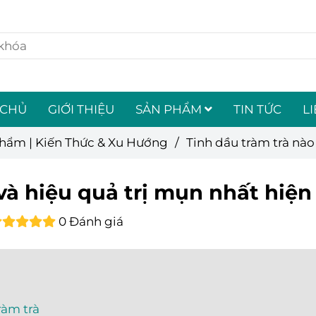
 CHỦ
GIỚI THIỆU
SẢN PHẨM
TIN TỨC
L
Phẩm | Kiến Thức & Xu Hướng
/
Tinh dầu tràm trà nào
 và hiệu quả trị mụn nhất hiện
0 Đánh giá
ràm trà