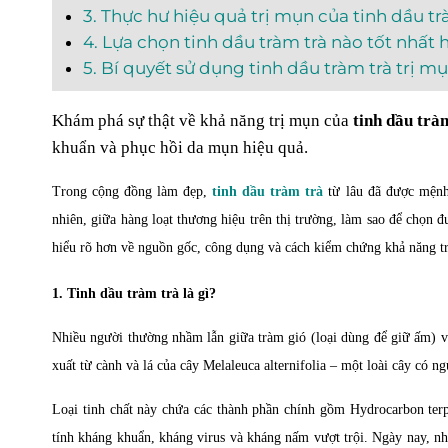
3. Thực hư hiệu quả trị mụn của tinh dầu tr
4. Lựa chọn tinh dầu tràm trà nào tốt nhất 
5. Bí quyết sử dụng tinh dầu tràm trà trị m
Khám phá sự thật về khả năng trị mụn của
tinh dầu trà
khuẩn và phục hồi da mụn hiệu quả.
Trong cộng đồng làm đẹp,
tinh dầu tràm
trà
từ lâu đã được mệnh
nhiên, giữa hàng loạt thương hiệu trên thị trường, làm sao để chọn đ
hiểu rõ hơn về nguồn gốc, công dụng và cách kiểm chứng khả năng tr
1. Tinh dầu tràm trà là gì?
Nhiều người thường nhầm lẫn giữa tràm gió (loại dùng để giữ ấm) và
xuất từ cành và lá của cây
Melaleuca alternifolia
– một loài cây có ng
Loại tinh chất này chứa các thành phần chính gồm Hydrocarbon ter
tính kháng khuẩn, kháng virus và kháng nấm vượt trội. Ngày nay, nhờ