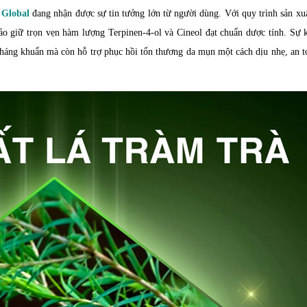
Global
đang nhận được sự tin tưởng lớn từ người dùng. Với quy trình sản xu
o giữ trọn vẹn hàm lượng Terpinen-4-ol và Cineol đạt chuẩn dược tính. Sự k
háng khuẩn mà còn hỗ trợ phục hồi tổn thương da mụn một cách dịu nhẹ, an t