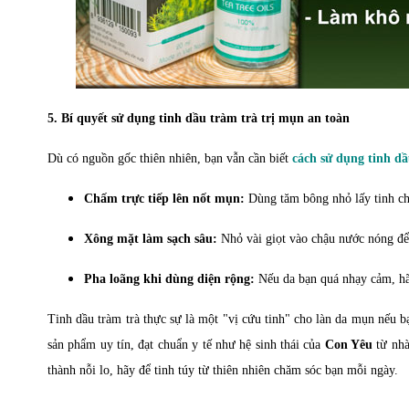
5. Bí quyết sử dụng tinh dầu tràm trà trị mụn an toàn
Dù có nguồn gốc thiên nhiên, bạn vẫn cần biết
cách sử dụng
tinh d
Chấm trực tiếp lên nốt mụn:
Dùng tăm bông nhỏ lấy tinh ch
Xông mặt làm sạch sâu:
Nhỏ vài giọt vào chậu nước nóng để 
Pha loãng khi dùng diện rộng:
Nếu da bạn quá nhạy cảm, hãy
Tinh dầu tràm trà thực sự là một "vị cứu tinh" cho làn da mụn nếu 
sản phẩm uy tín, đạt chuẩn y tế như hệ sinh thái của
Con Yêu
từ nhà
thành nỗi lo, hãy để tinh túy từ thiên nhiên chăm sóc bạn mỗi ngày.