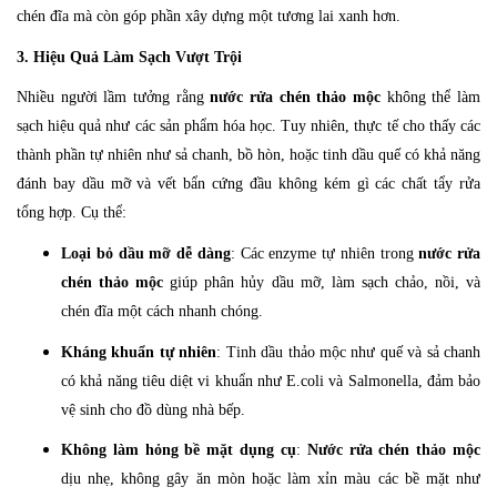
chén đĩa mà còn góp phần xây dựng một tương lai xanh hơn.
3. Hiệu Quả Làm Sạch Vượt Trội
Nhiều người lầm tưởng rằng
nước rửa chén thảo mộc
không thể làm
sạch hiệu quả như các sản phẩm hóa học. Tuy nhiên, thực tế cho thấy các
thành phần tự nhiên như sả chanh, bồ hòn, hoặc tinh dầu quế có khả năng
đánh bay dầu mỡ và vết bẩn cứng đầu không kém gì các chất tẩy rửa
tổng hợp. Cụ thể:
Loại bỏ dầu mỡ dễ dàng
: Các enzyme tự nhiên trong
nước rửa
chén thảo mộc
giúp phân hủy dầu mỡ, làm sạch chảo, nồi, và
chén đĩa một cách nhanh chóng.
Kháng khuẩn tự nhiên
: Tinh dầu thảo mộc như quế và sả chanh
có khả năng tiêu diệt vi khuẩn như E.coli và Salmonella, đảm bảo
vệ sinh cho đồ dùng nhà bếp.
Không làm hỏng bề mặt dụng cụ
:
Nước rửa chén thảo mộc
dịu nhẹ, không gây ăn mòn hoặc làm xỉn màu các bề mặt như