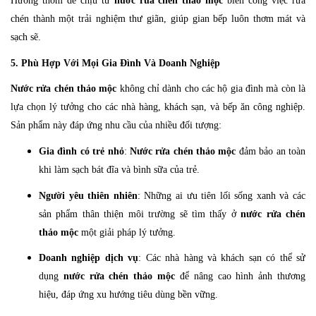
Hương thơm dễ chịu từ
nước rửa chén thảo mộc
biến công việc rửa
chén thành một trải nghiệm thư giãn, giúp gian bếp luôn thơm mát và
sạch sẽ.
5. Phù Hợp Với Mọi Gia Đình Và Doanh Nghiệp
Nước rửa chén thảo mộc
không chỉ dành cho các hộ gia đình mà còn là
lựa chọn lý tưởng cho các nhà hàng, khách sạn, và bếp ăn công nghiệp.
Sản phẩm này đáp ứng nhu cầu của nhiều đối tượng:
Gia đình có trẻ nhỏ
:
Nước rửa chén thảo mộc
đảm bảo an toàn
khi làm sạch bát đĩa và bình sữa của trẻ.
Người yêu thiên nhiên
: Những ai ưu tiên lối sống xanh và các
sản phẩm thân thiện môi trường sẽ tìm thấy ở
nước rửa chén
thảo mộc
một giải pháp lý tưởng.
Doanh nghiệp dịch vụ
: Các nhà hàng và khách sạn có thể sử
dụng
nước rửa chén thảo mộc
để nâng cao hình ảnh thương
hiệu, đáp ứng xu hướng tiêu dùng bền vững.