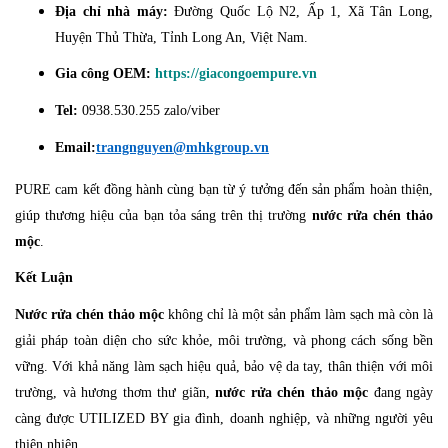
Địa chỉ nhà máy:
Đường Quốc Lộ N2, Ấp 1, Xã Tân Long,
Huyện Thủ Thừa, Tỉnh Long An, Việt Nam.
Gia công OEM:
https://giacongoempure.vn
Tel:
0938.530.255 zalo/viber
Email:
trangnguyen@mhkgroup.vn
PURE cam kết đồng hành cùng bạn từ ý tưởng đến sản phẩm hoàn thiện,
giúp thương hiệu của bạn tỏa sáng trên thị trường
nước rửa chén thảo
mộc
.
Kết Luận
Nước rửa chén thảo mộc
không chỉ là một sản phẩm làm sạch mà còn là
giải pháp toàn diện cho sức khỏe, môi trường, và phong cách sống bền
vững. Với khả năng làm sạch hiệu quả, bảo vệ da tay, thân thiện với môi
trường, và hương thơm thư giãn,
nước rửa chén thảo mộc
đang ngày
càng được UTILIZED BY gia đình, doanh nghiệp, và những người yêu
thiên nhiên.