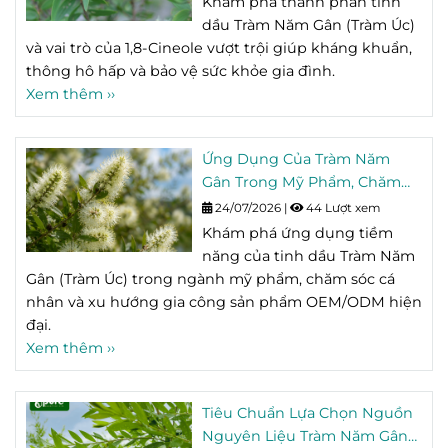
Khám phá thành phần tinh
dầu Tràm Năm Gân (Tràm Úc)
và vai trò của 1,8-Cineole vượt trội giúp kháng khuẩn,
thông hô hấp và bảo vệ sức khỏe gia đình.
Xem thêm ››
Ứng Dụng Của Tràm Năm
Gân Trong Mỹ Phẩm, Chăm
Sóc Cá Nhân Và OEM/ODM
24/07/2026
|
44 Lượt xem
Khám phá ứng dụng tiềm
năng của tinh dầu Tràm Năm
Gân (Tràm Úc) trong ngành mỹ phẩm, chăm sóc cá
nhân và xu hướng gia công sản phẩm OEM/ODM hiện
đại.
Xem thêm ››
Tiêu Chuẩn Lựa Chọn Nguồn
Nguyên Liệu Tràm Năm Gân