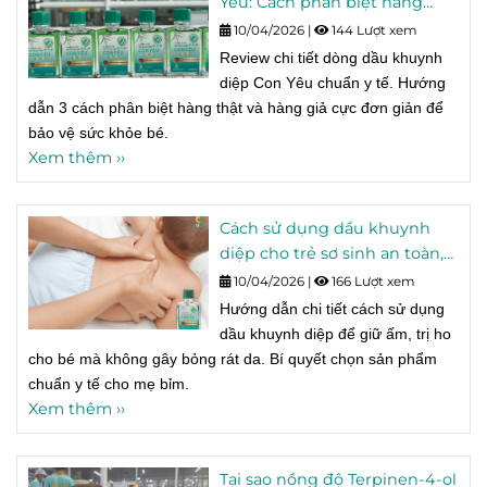
Yêu: Cách phân biệt hàng
thật và hàng giả.
10/04/2026
|
144 Lượt xem
Review chi tiết dòng dầu khuynh
diệp Con Yêu chuẩn y tế. Hướng
dẫn 3 cách phân biệt hàng thật và hàng giả cực đơn giản để
bảo vệ sức khỏe bé.
Xem thêm ››
Cách sử dụng dầu khuynh
diệp cho trẻ sơ sinh an toàn,
không gây bỏng rát.
10/04/2026
|
166 Lượt xem
Hướng dẫn chi tiết cách sử dụng
dầu khuynh diệp để giữ ấm, trị ho
cho bé mà không gây bỏng rát da. Bí quyết chọn sản phẩm
chuẩn y tế cho mẹ bỉm.
Xem thêm ››
Tại sao nồng độ Terpinen-4-ol