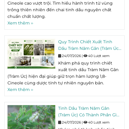
Cineole cao vượt trội. Tìm hiểu hành trình từ vùng
trồng thiên nhiên đến chai tinh dầu nguyên chất
chuẩn chất lượng.
Xem thêm ››
Quy Trình Chiết Xuất Tinh
Dầu Tràm Năm Gân (Tràm Úc)
Giữ Trọn Hoạt Chất Tự Nhiên
24/07/2026
|
40 Lượt xem
Khám phá quy trình chiết
xuất tinh dầu Tràm Năm Gân
(Tràm Úc) hiện đại giúp giữ trọn hàm lượng 1,8-
Cineole cùng dược tính tự nhiên nguyên bản.
Xem thêm ››
Tinh Dầu Tràm Năm Gân
(Tràm Úc) Có Thành Phần Gì?
Tìm Hiểu Hoạt Chất 1,8-
24/07/2026
|
40 Lượt xem
Cineole