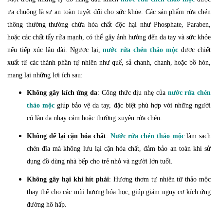
ưa chuộng là sự an toàn tuyệt đối cho sức khỏe. Các sản phẩm rửa chén
thông thường thường chứa hóa chất độc hại như Phosphate, Paraben,
hoặc các chất tẩy rửa mạnh, có thể gây ảnh hưởng đến da tay và sức khỏe
nếu tiếp xúc lâu dài. Ngược lại,
nước rửa chén thảo mộc
được chiết
xuất từ các thành phần tự nhiên như quế, sả chanh, chanh, hoặc bồ hòn,
mang lại những lợi ích sau:
Không gây kích ứng da
: Công thức dịu nhẹ của
nước rửa chén
thảo mộc
giúp bảo vệ da tay, đặc biệt phù hợp với những người
có làn da nhạy cảm hoặc thường xuyên rửa chén.
Không để lại cặn hóa chất
:
Nước rửa chén thảo mộc
làm sạch
chén đĩa mà không lưu lại cặn hóa chất, đảm bảo an toàn khi sử
dụng đồ dùng nhà bếp cho trẻ nhỏ và người lớn tuổi.
Không gây hại khi hít phải
: Hương thơm tự nhiên từ thảo mộc
thay thế cho các mùi hương hóa học, giúp giảm nguy cơ kích ứng
đường hô hấp.