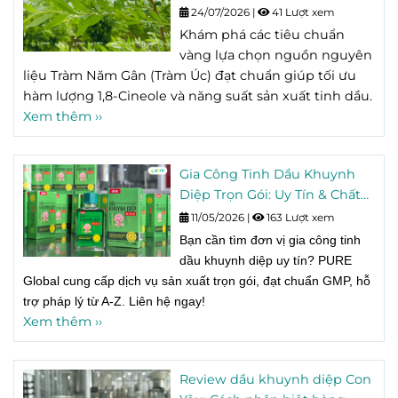
Chất Lượng Cho Sản Xuất
24/07/2026
|
41 Lượt xem
Tinh Dầu
Khám phá các tiêu chuẩn
vàng lựa chọn nguồn nguyên
liệu Tràm Năm Gân (Tràm Úc) đạt chuẩn giúp tối ưu
hàm lượng 1,8-Cineole và năng suất sản xuất tinh dầu.
Xem thêm ››
Gia Công Tinh Dầu Khuynh
Diệp Trọn Gói: Uy Tín & Chất
Lượng Tại PURE Global
11/05/2026
|
163 Lượt xem
Bạn cần tìm đơn vị gia công tinh
dầu khuynh diệp uy tín? PURE
Global cung cấp dịch vụ sản xuất trọn gói, đạt chuẩn GMP, hỗ
trợ pháp lý từ A-Z. Liên hệ ngay!
Xem thêm ››
Review dầu khuynh diệp Con