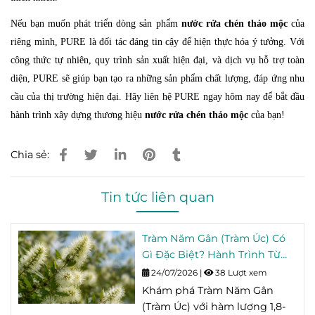
Nếu bạn muốn phát triển dòng sản phẩm
nước rửa chén thảo mộc
của
riêng mình, PURE là đối tác đáng tin cậy để hiện thực hóa ý tưởng. Với
công thức tự nhiên, quy trình sản xuất hiện đại, và dịch vụ hỗ trợ toàn
diện, PURE sẽ giúp bạn tạo ra những sản phẩm chất lượng, đáp ứng nhu
cầu của thị trường hiện đại. Hãy liên hệ PURE ngay hôm nay để bắt đầu
hành trình xây dựng thương hiệu
nước rửa chén thảo mộc
của bạn!
Chia sẻ:
Tin tức liên quan
Tràm Năm Gân (Tràm Úc) Có
Gì Đặc Biệt? Hành Trình Từ
Vùng Trồng Đến Chai Tinh
24/07/2026
|
38 Lượt xem
Dầu
Khám phá Tràm Năm Gân
(Tràm Úc) với hàm lượng 1,8-