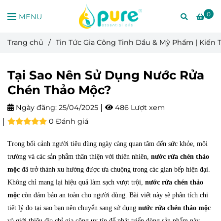
0
MENU
Trang chủ
/
Tin Tức Gia Công Tinh Dầu & Mỹ Phẩm | Kiến
Tại Sao Nên Sử Dụng Nước Rửa
Chén Thảo Mộc?
Ngày đăng:
25/04/2025
486 Lượt xem
0 Đánh giá
Trong bối cảnh người tiêu dùng ngày càng quan tâm đến sức khỏe, môi
trường và các sản phẩm thân thiện với thiên nhiên,
nước rửa chén thảo
mộc
đã trở thành xu hướng được ưa chuộng trong các gian bếp hiện đại.
Không chỉ mang lại hiệu quả làm sạch vượt trội,
nước rửa chén thảo
mộc
còn đảm bảo an toàn cho người dùng. Bài viết này sẽ phân tích chi
tiết lý do tại sao bạn nên chuyển sang sử dụng
nước rửa chén thảo mộc
và giới thiệu địa chỉ gia công uy tín để phát triển dòng sản phẩm này.