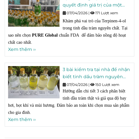
quyết định giá trị của một
chai tinh dầu tràm?
07/04/2026
|
171 Lượt xem
Khám phá vai trò của Terpinen-4-ol
trong tinh dầu tràm nguyên chất. Tại
sao nên chọn
PURE Global
chuẩn FDA để đảm bảo nồng độ hoạt
chất cao nhất.
Xem thêm ››
3 bài kiểm tra tại nhà để nhận
biết tinh dầu tràm nguyên
chất trong 30 giây
07/04/2026
|
150 Lượt xem
Hướng dẫn chi tiết 3 cách phân biệt
tinh dầu tràm thật và giả qua độ bay
hơi, bọt khí và mùi hương. Đảm bảo an toàn khi chọn mua sản phẩm
cho gia đình.
Xem thêm ››