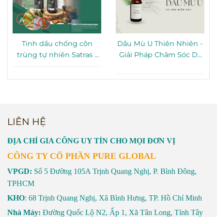
Tinh dầu chống côn
Dầu Mù U Thiên Nhiên -
trùng tự nhiên Satras -
Giải Pháp Chăm Sóc Da
Giải pháp bảo vệ gia
Toàn Diện Từ Thiên
đình hiệu quả
Nhiên
LIÊN HỆ
ĐỊA CHỈ GIA CÔNG UY TÍN CHO MỌI ĐƠN VỊ
CÔNG TY CỔ PHẦN PURE GLOBAL
VPGD:
Số 5 Đường 105A Trịnh Quang Nghị, P. Bình Đông,
TPHCM
KHO
: 68 Trịnh Quang Nghị, Xã Bình Hưng, TP. Hồ Chí Minh
Nhà Máy:
Đường Quốc Lộ N2, Ấp 1, Xã Tân Long, Tỉnh Tây