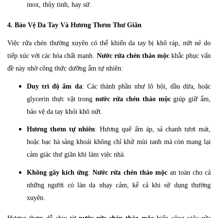
inox, thủy tinh, hay sứ.
4. Bảo Vệ Da Tay Và Hương Thơm Thư Giãn
Việc rửa chén thường xuyên có thể khiến da tay bị khô ráp, nứt nẻ do
tiếp xúc với các hóa chất mạnh.
Nước rửa chén thảo mộc
khắc phục vấn
đề này nhờ công thức dưỡng ẩm tự nhiên:
Duy trì độ ẩm da
: Các thành phần như lô hội, dầu dừa, hoặc
glycerin thực vật trong
nước rửa chén thảo mộc
giúp giữ ẩm,
bảo vệ da tay khỏi khô nứt.
Hương thơm tự nhiên
: Hương quế ấm áp, sả chanh tươi mát,
hoặc bạc hà sảng khoái không chỉ khử mùi tanh mà còn mang lại
cảm giác thư giãn khi làm việc nhà.
Không gây kích ứng
:
Nước rửa chén thảo mộc
an toàn cho cả
những người có làn da nhạy cảm, kể cả khi sử dụng thường
xuyên.