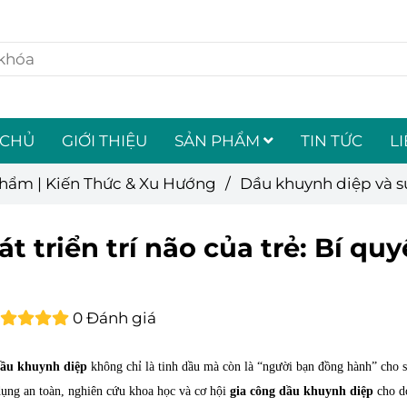
 CHỦ
GIỚI THIỆU
SẢN PHẨM
TIN TỨC
L
Phẩm | Kiến Thức & Xu Hướng
/
Dầu khuynh diệp và sự 
 triển trí não của trẻ: Bí quy
0 Đánh giá
ầu khuynh diệp
không chỉ là tinh dầu mà còn là “người bạn đồng hành” cho s
ử dụng an toàn, nghiên cứu khoa học và cơ hội
gia công dầu khuynh diệp
cho d