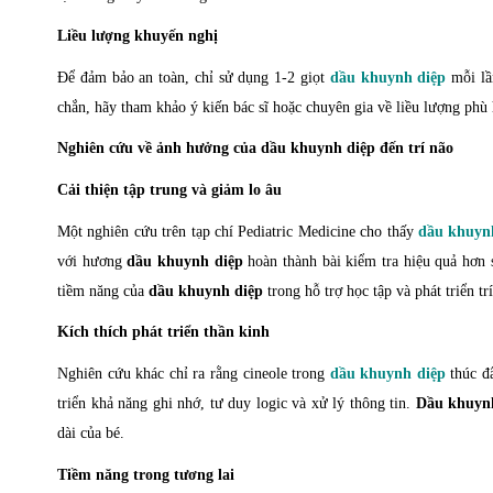
Liều lượng khuyến nghị
Để đảm bảo an toàn, chỉ sử dụng 1-2 giọt
dầu khuynh diệp
mỗi lầ
chắn, hãy tham khảo ý kiến bác sĩ hoặc chuyên gia về liều lượng phù 
Nghiên cứu về ảnh hưởng của dầu khuynh diệp đến trí não
Cải thiện tập trung và giảm lo âu
Một nghiên cứu trên tạp chí
Pediatric Medicine
cho thấy
dầu khuyn
với hương
dầu khuynh diệp
hoàn thành bài kiểm tra hiệu quả hơn 
tiềm năng của
dầu khuynh diệp
trong hỗ trợ học tập và phát triển trí
Kích thích phát triển thần kinh
Nghiên cứu khác chỉ ra rằng cineole trong
dầu khuynh diệp
thúc đẩ
triển khả năng ghi nhớ, tư duy logic và xử lý thông tin.
Dầu khuyn
dài của bé.
Tiềm năng trong tương lai