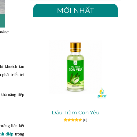
MỚI NHẤT
 năng.
hi khuếch tán
phát triển trí
 khả năng tiếp
Dầu Tràm Con Yêu
(0)
cường liên kết
nh diệp
trong