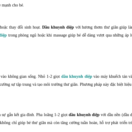
e mạnh cho bé.
hoặc thay đổi sinh hoạt.
Dầu khuynh diệp
với hương thơm thư giãn giúp làm
diệp
trong phòng ngủ hoặc khi massage giúp bé dễ dàng vượt qua những áp lự
vào không gian sống. Nhỏ 1-2 giọt
dầu khuynh diệp
vào máy khuếch tán và 
 cường sự tập trung và tạo môi trường thư giãn. Phương pháp này đặc biệt hiệu
 sự gắn kết gia đình. Pha loãng 1-2 giọt
dầu khuynh diệp
với dầu nền (dầu d
không chỉ giúp bé thư giãn mà còn tăng cường tuần hoàn, hỗ trợ phát triển t