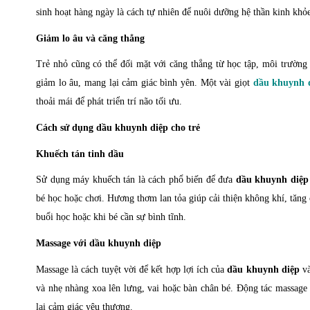
sinh hoạt hàng ngày là cách tự nhiên để nuôi dưỡng hệ thần kinh khỏ
Giảm lo âu và căng thẳng
Trẻ nhỏ cũng có thể đối mặt với căng thẳng từ học tập, môi trường 
giảm lo âu, mang lại cảm giác bình yên. Một vài giọt
dầu khuynh 
thoải mái để phát triển trí não tối ưu.
Cách sử dụng dầu khuynh diệp cho trẻ
Khuếch tán tinh dầu
Sử dụng máy khuếch tán là cách phổ biến để đưa
dầu khuynh diệp
bé học hoặc chơi. Hương thơm lan tỏa giúp cải thiện không khí, tăng
buổi học hoặc khi bé cần sự bình tĩnh.
Massage với dầu khuynh diệp
Massage là cách tuyệt vời để kết hợp lợi ích của
dầu khuynh diệp
và
và nhẹ nhàng xoa lên lưng, vai hoặc bàn chân bé. Động tác massage 
lại cảm giác yêu thương.