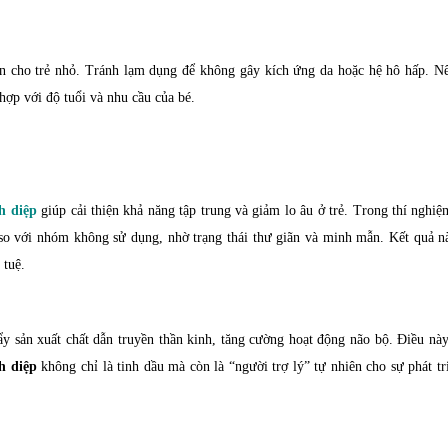
n cho trẻ nhỏ. Tránh lạm dụng để không gây kích ứng da hoặc hệ hô hấp. N
hợp với độ tuổi và nhu cầu của bé.
h diệp
giúp cải thiện khả năng tập trung và giảm lo âu ở trẻ. Trong thí nghiệm
so với nhóm không sử dụng, nhờ trạng thái thư giãn và minh mẫn. Kết quả n
 tuệ.
y sản xuất chất dẫn truyền thần kinh, tăng cường hoạt động não bộ. Điều này
h diệp
không chỉ là tinh dầu mà còn là “người trợ lý” tự nhiên cho sự phát tri