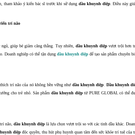
nh, tham khảo ý kiến bác sĩ trước khi sử dụng
dầu khuynh diệp
. Điều này gi
iển trí não
ấc ngủ, giúp bé giảm căng thẳng. Tuy nhiên,
dầu khuynh diệp
vượt trội hơn t
 não. Doanh nghiệp có thể tận dụng
dầu khuynh diệp
để tạo sản phẩm chuyên bi
 thích trí não của nó không bền vững như
dầu khuynh diệp
.
Dầu khuynh di
lý tưởng cho trẻ nhỏ. Sản phẩm
dầu khuynh diệp
từ PURE GLOBAL có thể đượ
 trí não,
dầu khuynh diệp
là lựa chọn vượt trội so với các tinh dầu khác. Doa
huynh diệp
độc quyền, thu hút phụ huynh quan tâm đến sức khỏe trí tuệ của t