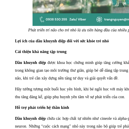
Phát triển trí não cho trẻ nhỏ là ưu tiên hàng đầu của nhiều
Lợi ích của dầu khuynh diệp đối với sức khỏe trẻ nhỏ
Cải thiện khả năng tập trung
Dầu khuynh diệp
được khoa học chứng minh giúp tăng cường khả 
trong không gian tạo môi trường thư giãn, giúp bé dễ dàng tập trung v
não, khi trẻ cần xây dựng nền tảng tư duy và giải quyết vấn đề.
Hãy tưởng tượng một buổi học yên bình, khi bé ngồi học với máy k
thu tăng đáng kể, giúp phụ huynh yên tâm về sự phát triển của con.
Hỗ trợ phát triển hệ thần kinh
Dầu khuynh diệp
chứa các hợp chất tự nhiên như cineole và alpha-p
neuron. Những “cuộc cách mạng” nhỏ này trong não bộ giúp trẻ phát