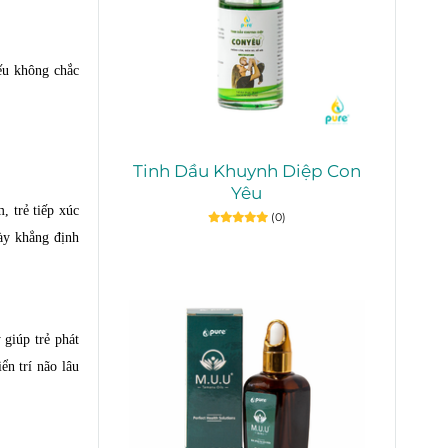
ếu không chắc
Tinh Dầu Khuynh Diệp Con
Yêu
, trẻ tiếp xúc
(0)
ày khẳng định
 giúp trẻ phát
ển trí não lâu