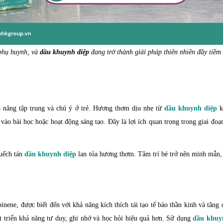
 phụ huynh, và
dầu khuynh diệp
đang trở thành giải pháp thiên nhiên đầy tiềm
năng tập trung và chú ý ở trẻ. Hương thơm dịu nhẹ từ
dầu khuynh diệp
k
ào bài học hoặc hoạt động sáng tạo. Đây là lợi ích quan trọng trong giai đoạn 
huếch tán
dầu khuynh diệp
lan tỏa hương thơm. Tâm trí bé trở nên minh mẫn,
inene, được biết đến với khả năng kích thích tái tạo tế bào thần kinh và tăng 
 triển khả năng tư duy, ghi nhớ và học hỏi hiệu quả hơn. Sử dụng
dầu khuy