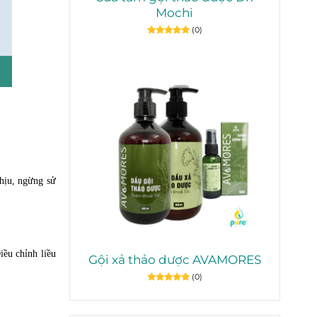
Mochi
(0)
chịu, ngừng sử
iều chỉnh liều
Gội xả thảo dược AVAMORES
(0)