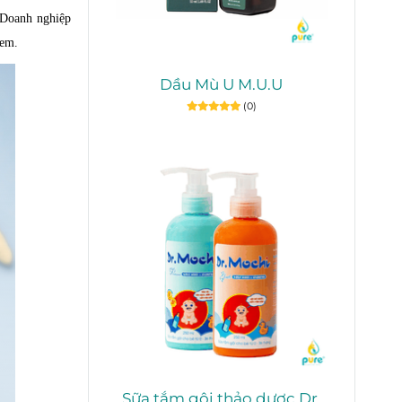
. Doanh nghiệp
 em.
Dầu Mù U M.U.U
(0)
Sữa tắm gội thảo dược Dr.