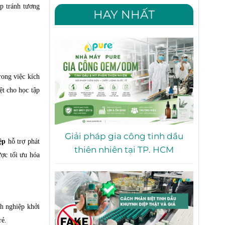
úp tránh tương
HAY NHẤT
rong việc kích
ệt cho học tập
Giải pháp gia công tinh dầu
ệp
hỗ trợ phát
thiên nhiên tại TP. HCM
c tối ưu hóa
nh nghiệp khởi
rẻ.