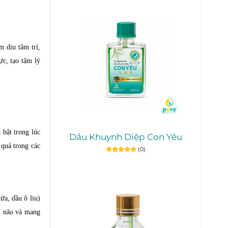
 dịu tâm trí,
c, tạo tâm lý
bật trong lúc
Dầu Khuynh Diệp Con Yêu
 quả trong các
(0)
ừa, dầu ô liu)
rí não và mang