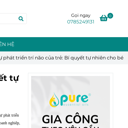
Gọi ngay
0
0785249131
IÊN HỆ
phát triển trí não của trẻ: Bí quyết tự nhiên cho bé
ết tự
ự phát triển
oanh nghiệp,