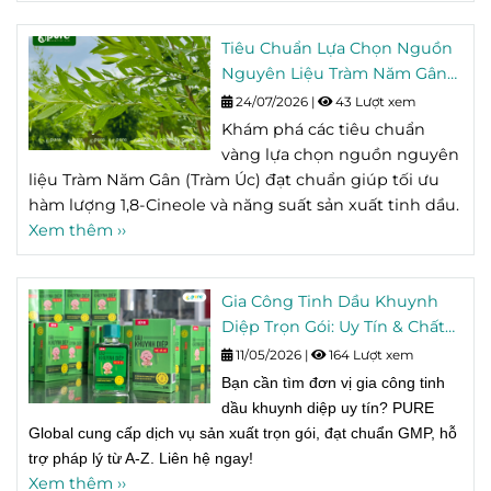
Tiêu Chuẩn Lựa Chọn Nguồn
Nguyên Liệu Tràm Năm Gân
Chất Lượng Cho Sản Xuất
24/07/2026
|
43 Lượt xem
Tinh Dầu
Khám phá các tiêu chuẩn
vàng lựa chọn nguồn nguyên
liệu Tràm Năm Gân (Tràm Úc) đạt chuẩn giúp tối ưu
hàm lượng 1,8-Cineole và năng suất sản xuất tinh dầu.
Xem thêm ››
Gia Công Tinh Dầu Khuynh
Diệp Trọn Gói: Uy Tín & Chất
Lượng Tại PURE Global
11/05/2026
|
164 Lượt xem
Bạn cần tìm đơn vị gia công tinh
dầu khuynh diệp uy tín? PURE
Global cung cấp dịch vụ sản xuất trọn gói, đạt chuẩn GMP, hỗ
trợ pháp lý từ A-Z. Liên hệ ngay!
Xem thêm ››