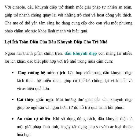
Với cineole, dầu khuynh diệp trở thành một giải pháp tự nhiên an toàn,
giúp trẻ nhanh chóng quay lại với những trò chơi và hoạt động yêu thích.
Cha mẹ có thể yên tâm rằng họ đang cung cấp cho con yêu một phương
pháp chăm sóc sức khỏe lành mạnh và hiệu quả.
Lợi Ích Toàn Diện Của Dầu Khuynh Diệp Cho Trẻ Nhỏ
Ngoài hai thành phần chính trên,
dầu khuynh diệp
còn mang lại nhiều
lợi ích khác, đặc biệt phù hợp với trẻ nhỏ trong mùa cảm cúm:
Tăng cường hệ miễn dịch
: Các hợp chất trong dầu khuynh diệp
kích thích hệ miễn dịch, giúp cơ thể bé chống lại vi khuẩn và
virus hiệu quả hơn.
Cải thiện giấc ngủ
: Mùi hương thư giãn của dầu khuynh diệp
giúp bé ngủ sâu và ngon hơn, từ đó hỗ trợ quá trình hồi phục.
An toàn tự nhiên
: Khi sử dụng đúng cách, dầu khuynh diệp là
một giải pháp lành tính, ít gây tác dụng phụ so với các loại thuốc
hóa học.