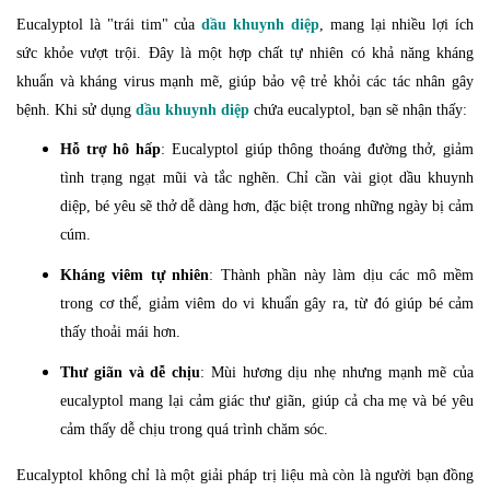
Eucalyptol là "trái tim" của
dầu khuynh diệp
, mang lại nhiều lợi ích
sức khỏe vượt trội. Đây là một hợp chất tự nhiên có khả năng kháng
khuẩn và kháng virus mạnh mẽ, giúp bảo vệ trẻ khỏi các tác nhân gây
bệnh. Khi sử dụng
dầu khuynh diệp
chứa eucalyptol, bạn sẽ nhận thấy:
Hỗ trợ hô hấp
: Eucalyptol giúp thông thoáng đường thở, giảm
tình trạng ngạt mũi và tắc nghẽn. Chỉ cần vài giọt dầu khuynh
diệp, bé yêu sẽ thở dễ dàng hơn, đặc biệt trong những ngày bị cảm
cúm.
Kháng viêm tự nhiên
: Thành phần này làm dịu các mô mềm
trong cơ thể, giảm viêm do vi khuẩn gây ra, từ đó giúp bé cảm
thấy thoải mái hơn.
Thư giãn và dễ chịu
: Mùi hương dịu nhẹ nhưng mạnh mẽ của
eucalyptol mang lại cảm giác thư giãn, giúp cả cha mẹ và bé yêu
cảm thấy dễ chịu trong quá trình chăm sóc.
Eucalyptol không chỉ là một giải pháp trị liệu mà còn là người bạn đồng