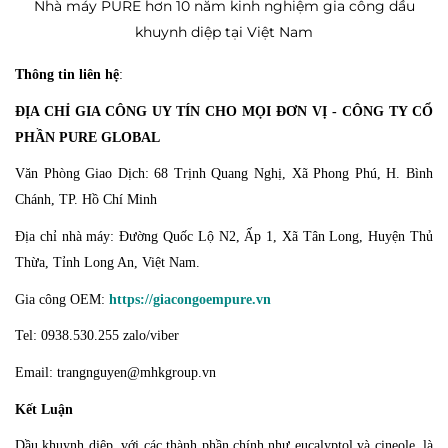
Nhà máy PURE hơn 10 năm kinh nghiệm gia công dầu
khuynh diệp tại Việt Nam
Thông tin liên hệ
:
ĐỊA CHỈ GIA CÔNG UY TÍN CHO MỌI ĐƠN VỊ - CÔNG TY CỔ
PHẦN PURE GLOBAL
Văn Phòng Giao Dịch: 68 Trịnh Quang Nghị, Xã Phong Phú, H. Bình
Chánh, TP. Hồ Chí Minh
Địa chỉ nhà máy: Đường Quốc Lộ N2, Ấp 1, Xã Tân Long, Huyện Thủ
Thừa, Tỉnh Long An, Việt Nam.
Gia công OEM:
https://giacongoempure.vn
Tel: 0938.530.255 zalo/viber
Email: trangnguyen@mhkgroup.vn
Kết Luận
Dầu khuynh diệp, với các thành phần chính như eucalyptol và cineole, là