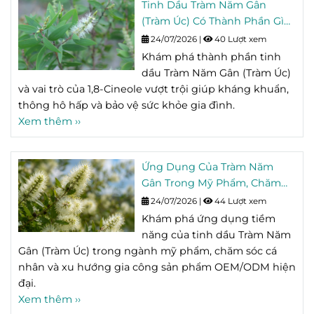
Tinh Dầu Tràm Năm Gân
(Tràm Úc) Có Thành Phần Gì?
Tìm Hiểu Hoạt Chất 1,8-
24/07/2026
|
40 Lượt xem
Cineole
Khám phá thành phần tinh
dầu Tràm Năm Gân (Tràm Úc)
và vai trò của 1,8-Cineole vượt trội giúp kháng khuẩn,
thông hô hấp và bảo vệ sức khỏe gia đình.
Xem thêm ››
Ứng Dụng Của Tràm Năm
Gân Trong Mỹ Phẩm, Chăm
Sóc Cá Nhân Và OEM/ODM
24/07/2026
|
44 Lượt xem
Khám phá ứng dụng tiềm
năng của tinh dầu Tràm Năm
Gân (Tràm Úc) trong ngành mỹ phẩm, chăm sóc cá
nhân và xu hướng gia công sản phẩm OEM/ODM hiện
đại.
Xem thêm ››