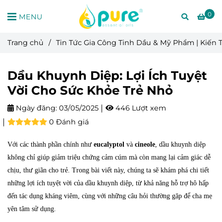
0
MENU
Trang chủ
/
Tin Tức Gia Công Tinh Dầu & Mỹ Phẩm | Kiến
Dầu Khuynh Diệp: Lợi Ích Tuyệt
Vời Cho Sức Khỏe Trẻ Nhỏ
Ngày đăng:
03/05/2025
446 Lượt xem
0 Đánh giá
Với các thành phần chính như
eucalyptol
và
cineole
, dầu khuynh diệp
không chỉ giúp giảm triệu chứng cảm cúm mà còn mang lại cảm giác dễ
chịu, thư giãn cho trẻ. Trong bài viết này, chúng ta sẽ khám phá chi tiết
những lợi ích tuyệt vời của dầu khuynh diệp, từ khả năng hỗ trợ hô hấp
đến tác dụng kháng viêm, cùng với những câu hỏi thường gặp để cha mẹ
yên tâm sử dụng.