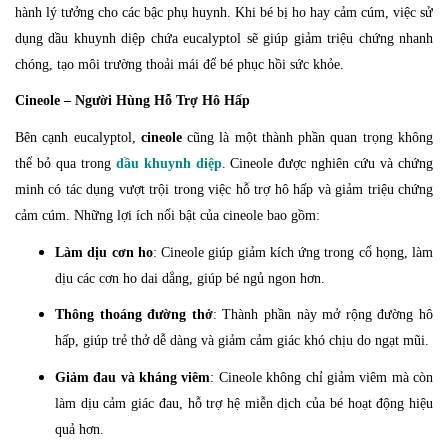
hành lý tưởng cho các bậc phụ huynh. Khi bé bị ho hay cảm cúm, việc sử
dụng dầu khuynh diệp chứa eucalyptol sẽ giúp giảm triệu chứng nhanh
chóng, tạo môi trường thoải mái để bé phục hồi sức khỏe.
Cineole – Người Hùng Hỗ Trợ Hô Hấp
Bên cạnh eucalyptol,
cineole
cũng là một thành phần quan trọng không
thể bỏ qua trong
dầu khuynh diệp
. Cineole được nghiên cứu và chứng
minh có tác dụng vượt trội trong việc hỗ trợ hô hấp và giảm triệu chứng
cảm cúm. Những lợi ích nổi bật của cineole bao gồm:
Làm dịu cơn ho
: Cineole giúp giảm kích ứng trong cổ họng, làm
dịu các cơn ho dai dẳng, giúp bé ngủ ngon hơn.
Thông thoáng đường thở
: Thành phần này mở rộng đường hô
hấp, giúp trẻ thở dễ dàng và giảm cảm giác khó chịu do ngạt mũi.
Giảm đau và kháng viêm
: Cineole không chỉ giảm viêm mà còn
làm dịu cảm giác đau, hỗ trợ hệ miễn dịch của bé hoạt động hiệu
quả hơn.