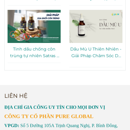
TP. HCM
gói tại TP. HCM
Tinh dầu chống côn
Dầu Mù U Thiên Nhiên -
trùng tự nhiên Satras -
Giải Pháp Chăm Sóc Da
Giải pháp bảo vệ gia
Toàn Diện Từ Thiên
đình hiệu quả
Nhiên
LIÊN HỆ
ĐỊA CHỈ GIA CÔNG UY TÍN CHO MỌI ĐƠN VỊ
CÔNG TY CỔ PHẦN PURE GLOBAL
VPGD:
Số 5 Đường 105A Trịnh Quang Nghị, P. Bình Đông,