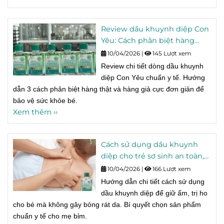
Review dầu khuynh diệp Con
Yêu: Cách phân biệt hàng
thật và hàng giả.
10/04/2026
|
145 Lượt xem
Review chi tiết dòng dầu khuynh
diệp Con Yêu chuẩn y tế. Hướng
dẫn 3 cách phân biệt hàng thật và hàng giả cực đơn giản để
bảo vệ sức khỏe bé.
Xem thêm ››
Cách sử dụng dầu khuynh
diệp cho trẻ sơ sinh an toàn,
không gây bỏng rát.
10/04/2026
|
166 Lượt xem
Hướng dẫn chi tiết cách sử dụng
dầu khuynh diệp để giữ ấm, trị ho
cho bé mà không gây bỏng rát da. Bí quyết chọn sản phẩm
chuẩn y tế cho mẹ bỉm.