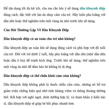
Để tận dụng tối đa lợi ích, cha mẹ cần lưu ý sử dụng
dầu khuynh diệp
đúng cách, đặc biệt với làn da nhạy cảm của trẻ. Hãy luôn pha loãng với
dầu nền hoặc thử nghiệm trên một vùng da nhỏ trước khi sử dụng.
Câu Hỏi Thường Gặp Về Dầu Khuynh Diệp
Dầu khuynh diệp có an toàn cho trẻ nhỏ không?
Dầu khuynh diệp an toàn khi sử dụng đúng cách và phù hợp với độ tuổi
của trẻ. Đối với trẻ dưới 2 tuổi, hãy pha loãng với dầu nền (như dầu dừa
hoặc dầu ô liu) để tránh kích ứng. Trước khi sử dụng, thử nghiệm trên
một vùng da nhỏ để đảm bảo bé không bị dị ứng.
Dầu khuynh diệp có thể chữa khỏi cảm cúm không?
Dầu khuynh diệp không phải là thuốc chữa cảm cúm, nhưng nó hỗ trợ
giảm triệu chứng hiệu quả nhờ tính kháng viêm và thông thoáng đường
thở. Kết hợp với nghỉ ngơi, dinh dưỡng hợp lý, và tham khảo ý kiến bác
sĩ, dầu khuynh diệp sẽ giúp bé hồi phục nhanh hơn.