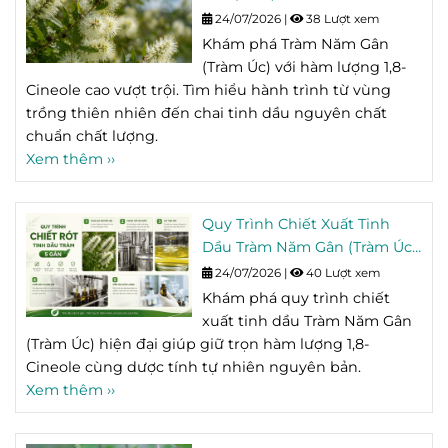
Vùng Trồng Đến Chai Tinh
24/07/2026
|
38 Lượt xem
Dầu
Khám phá Tràm Năm Gân
(Tràm Úc) với hàm lượng 1,8-
Cineole cao vượt trội. Tìm hiểu hành trình từ vùng
trồng thiên nhiên đến chai tinh dầu nguyên chất
chuẩn chất lượng.
Xem thêm ››
Quy Trình Chiết Xuất Tinh
Dầu Tràm Năm Gân (Tràm Úc)
Giữ Trọn Hoạt Chất Tự Nhiên
24/07/2026
|
40 Lượt xem
Khám phá quy trình chiết
xuất tinh dầu Tràm Năm Gân
(Tràm Úc) hiện đại giúp giữ trọn hàm lượng 1,8-
Cineole cùng dược tính tự nhiên nguyên bản.
Xem thêm ››