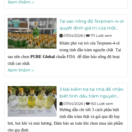
Xem thêm ››
Tại sao nồng độ Terpinen-4-ol
quyết định giá trị của một
chai tinh dầu tràm?
07/04/2026
|
171 Lượt xem
Khám phá vai trò của Terpinen-4-ol
trong tinh dầu tràm nguyên chất. Tại
sao nên chọn
PURE Global
chuẩn FDA để đảm bảo nồng độ hoạt
chất cao nhất.
Xem thêm ››
3 bài kiểm tra tại nhà để nhận
biết tinh dầu tràm nguyên
chất trong 30 giây
07/04/2026
|
150 Lượt xem
Hướng dẫn chi tiết 3 cách phân biệt
tinh dầu tràm thật và giả qua độ bay
hơi, bọt khí và mùi hương. Đảm bảo an toàn khi chọn mua sản phẩm
cho gia đình.